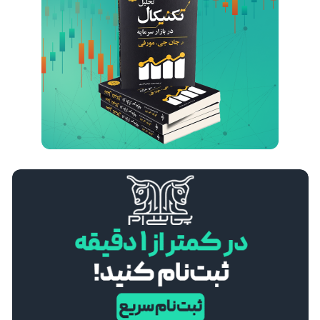
تأثیر تنش‌های خاورمیانه بر قیمت نفت و جفت‌ ارزها
24 اسفند 1404
مریم آریافر
درآمد دلاری در ایران با سرمایه کم؛ فرصت‌های آنلاین با محوریت بازار فارکس
7 اسفند 1404
مریم آریافر
استراتژی Swing Trading در برابر Day Trading؛ مقایسه کامل برای انتخاب بهترین سبک معاملاتی
30 بهمن 1404
مریم آریافر
BRICS در نظم اقتصادی جدید جهان: آیا تهدیدی برای غرب یا فرصتی برای توسعه است؟
27 بهمن 1404
مریم آریافر
بررسی تأثیر سیاست‌های فدرال رزرو بر بازارهای نوظهور
12 بهمن 1404
مریم آریافر