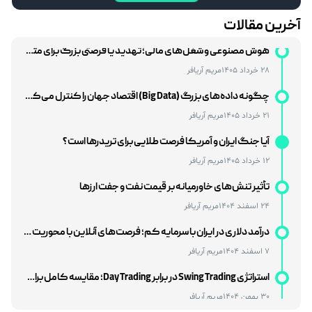
هوش مصنوعی و شغل‌های مالی؛ تهدید یا فرصتی بزرگ برای متخصصان مالی؟
آخرین مقالات
28 خرداد 1405
مریم آریافر
چگونه داده‌های بزرگ (Big Data) اقتصاد جهان را کنترل می‌کنند؟
21 خرداد 1405
مریم آریافر
آیا جنگ ایران و آمریکا فرصت طلایی برای تریدرها است؟
12 خرداد 1405
مریم آریافر
تأثیر تنش‌های خاورمیانه بر قیمت نفت و جفت‌ ارزها
24 اسفند 1404
مریم آریافر
درآمد دلاری در ایران با سرمایه کم؛ فرصت‌های آنلاین با محوریت بازار فارکس
7 اسفند 1404
مریم آریافر
استراتژی Swing Trading در برابر Day Trading؛ مقایسه کامل برای انتخاب بهترین سبک معاملاتی
30 بهمن 1404
مریم آریافر
BRICS در نظم اقتصادی جدید جهان: آیا تهدیدی برای غرب یا فرصتی برای توسعه است؟
27 بهمن 1404
مریم آریافر