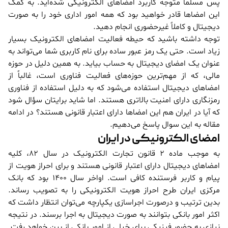
پس مسلماً متوجه کاربرد امضاهای الکترونیکی شده‌اید. به کمک
این امضاها قادر خواهید بود که همه امور اداری خود را به صورت
دیجیتال و کاملاً غیرحضوری انجام دهید.
توجه داشته باشید که حیطه فعالیت امضاهای الکترونیک بسیار
زیاد است. حتی یک رمز عبور ساده برای نام کاربری شما می‌تواند به
عنوان یک امضای دیجیتال به حساب بیاید. به همین دلیل در حوزه
مالی، که از مهم‌ترین حوزه‌های فعالیت فناوری است، غالباً از
امضاهای دیجیتال استفاده می‌شود که به دلیل استفاده از فناوری
رمزنگاری دارای امنیت بالاتری هستند. اما شاید برایتان سؤال شود
که آیا در ایران هم این امضاها دارای اعتبار قانونی هستند؟ در ادامه
مقاله به این سوال پاسخ می‌دهیم.
امضای الکترونیکی در ایران
به موجب ماده 2 قانون تجارت الکترونیک در سال 82، کلیه
امضاهای دیجیتال دارای اعتبار قانونی هستند و برای احراز هویت از
پیام و کاربر فرستنده کافی است. اواخر سال 1400 بود که بانک
مرکزی ایران طرح احراز هویت الکترونیکی را به تصویب رساند.
بدین ترتیب و درصورت اجراسازی یکپارچه می‌توان انتظار داشت که
اکثر امور بانکی بتوانند به صورت دیجیتال به اجرا برسند. در نتیجه
نیازی به حضور فیزیکی برای خیلی از امور بانکی از بین خواهد رفت.