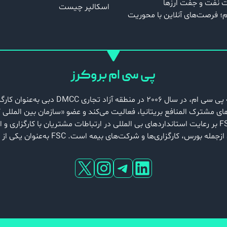
ت نفت و جفت‌ ارزها
اسکالپر چیست
کم؛ فرصت‌های آنلاین با محوریت
پی سی ام بروکرز
نهادهای نظارتی در ایالات متحده، بریتانیا و اروپا قرار دارد. نهاد FSC بر رعایت استانداردهای بی ‌المللی 
است. FSC به‌عنوان یکی از ناظران معتبر، بر فعالیت‌های کارگزاری پی سی ام نظارت دارد.
تلگرام
لینکداین
X
اینستاگرم