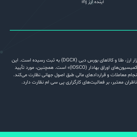
آینده ارز inj
شرکت پی سی ام به‌عنوان یکی از معروف‌ترین شرکت‌های مجموعه پی سی ام، در سال 2006 در منطقه آزاد تجاری DMCC دبی به‌عنوان کارگزار ارز، طلا و کالاهای بورس دبی (DGCX) به ثبت رسیده است. این
کارگزاری تحت نظارت نهاد FSC، یکی از سازمان‌های نظارتی کشورهای مشترک المنافع بریتانیا، فعالیت می‌کند و عضو «سازمان بین المللی کمیسیون‌های اوراق بهادار (IOSCO)» است. همچنین، مورد تأیید
در ارتباطات مشتریان با کارگزاری و انجام معاملات و قراردادهای مالی طبق اصول جهانی نظارت می‌کند.