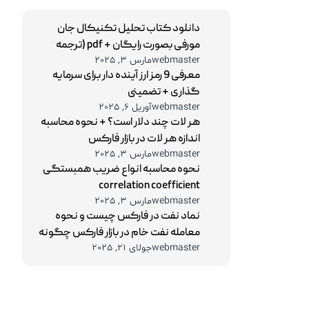
دانلود کتاب تحلیل تکنیکال جان
مورفی بصورت رایگان + pdf (ترجمه
webmaster
مارس 3, 2025
فارسی و نسخه اصلی)
معرفی 9 رمز ارز آینده دار برای سرمایه
گذاری + تضمینی
webmaster
آوریل 6, 2025
هر لات چند دلار است؟ + نحوه محاسبه
اندازه هر لات در بازار فارکس
webmaster
مارس 3, 2025
نحوه محاسبه انواع ضریب همبستگی
correlation coefficient
webmaster
مارس 3, 2025
نماد نفت در فارکس چیست و نحوه
معامله نفت خام در بازار فارکس چگونه
webmaster
جولای 21, 2025
است؟