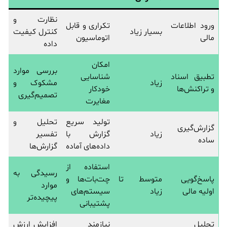
نظارت و
ورود اطلاعات
تکراری و قابل
بسیار زیاد
کنترل کیفیت
مالی
اتوماسیون
داده
امکان
بررسی موارد
تطبیق اسناد
شناسایی
زیاد
مشکوک و
و تراکنش‌ها
خودکار
تصمیم‌گیری
مغایرت
تولید سریع
تحلیل و
گزارش‌گیری
زیاد
گزارش با
تفسیر
ساده
داده‌های آماده
گزارش‌ها
استفاده از
رسیدگی به
پاسخ‌گویی
متوسط تا
چت‌بات‌ها و
موارد
اولیه مالی
زیاد
سیستم‌های
پیچیده‌تر
پشتیبانی
تحلیل
نیازمند
افزایش ارزش