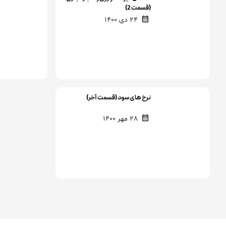
(قسمت 2)
24 دی 1400
نرخ های سود (قسمت آخر)
28 مهر 1400