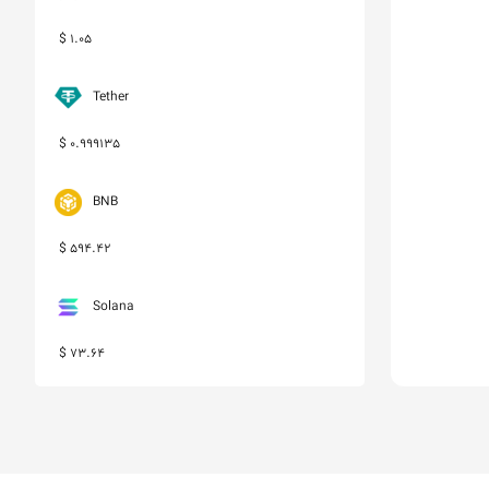
$
1.05
Tether
$
0.999135
BNB
$
594.42
Solana
$
73.64