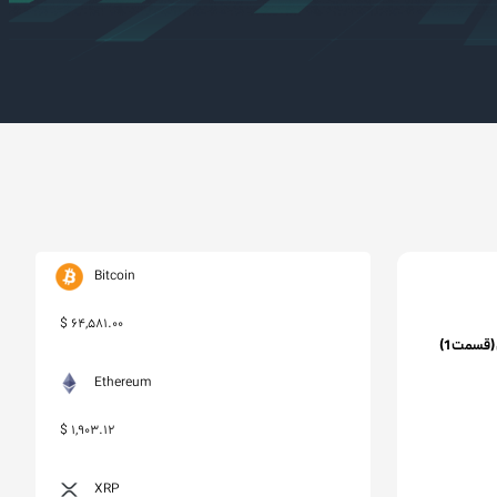
Bitcoin
$
64,581.00
(قسمت 1)
Ethereum
$
1,903.12
XRP