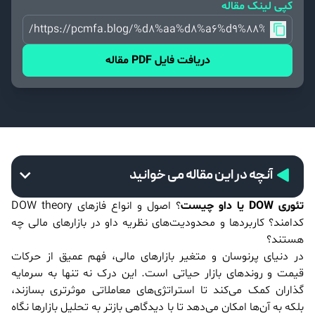
کپی لینک مقاله
https://pcmfa.blog/%d8%aa%d8%a6%d9%88%d8%b1%d
دریافت فایل PDF مقاله
آنچه در این مقاله می خوانید
تئوری DOW یا داو
چیست
؟ اصول و انواع فازهای DOW theory
کدامند؟ کاربردها و محدودیت‌های نظریه داو در بازارهای مالی چه
هستند؟
در دنیای پرنوسان و متغیر بازارهای مالی، فهم عمیق از حرکات
قیمت و روندهای بازار حیاتی است. این درک نه تنها به سرمایه
گذاران کمک می‌کند تا استراتژی‌های معاملاتی موثرتری بسازند،
بلکه به آن‌ها امکان می‌دهد تا با دیدگاهی بازتر به تحلیل بازارها نگاه