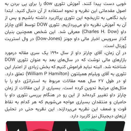
خوبی دست پیدا کنند. آموزش تئوری dow را برای پی بردن به
اصول مقدماتی این نظریه و نحوه استفاده از آن دنبال کنید. ابتدا
باید نگاهی به تاریخچه این تئوری پرکاربرد داشته باشیم و پس از
آن به آموزش نظریه داو می‌پردازیم. تئوری DOW توسط آقای چارلز
داو (Charles H. Dow) معرفی شد. این شخص همچنین بنیان
گذار سرویس اخبار مالی داو جونز (Dow-Jones) در وال استریت
ژورنال است.
در آن زمان، آقای چارلز داو از سال 1990 یک سری مقاله درمورد
بازارهای مالی نوشت که در سال‌های بعد به عنوان تئوری DOW
شناخته شد. البته نباید فراموش کنیم که بخش زیادی از اعتبار این
تئوری به آقای ویلیام همیلتون (William P Hamilton) تعلق دارد.
او در طول 27 سال همه مقالات مربوط به استراتژی داو را با
مثال‌های مرتبط تدوین کرده است. بسیاری از این مقالات از زمان
چارلز داو تغییر کرده‌اند از این رو در هنگام بررسی تئوری داو با
حامیان و منتقدان بسیاری مواجه می‌شویم که هر کدام به نقاط
قوت و ضعف این نظریه می‌پردازند. این نظریه حتی در تحلیل
ارز‌های دیجیتال نیز کاربرد دارد.