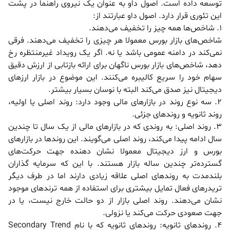
توسعه داده است. اصول داو به عنوان یک نیروی راهنما در پشت
این تئوری قرار دارد. اصول داو عبارتند از:
1. شاخص‌ها همه چیز را تخفیف می‌دهند.
شاخص‌های بازار بورس معمولا هر چیزی را تخفیف می‌دهند. فرقی
نمی‌کند در دامنه عمومی باشد یا نه. اگر یک رویداد غیرمنتظره رخ
دهد، شاخص‌های بازار بورس ناگهان برای ارائه بازتابی از ارزش دقیق
سهام خود را سریع کالیبره می‌کنند. این موضوع در بازار ارز‌های
دیجیتال نیز صدق می‌کند البته با نوسان بسیار بیشتر.
2. سه نوع روند در بازار‌های مالی وجود دارد: روند اصلی یا اولیه،
روند ثانویه و روند‌های جزئی.
3. روند اصلی: به روندی که در بازار‌های مالی از یک سال تا چندین
سال ادامه پیدا می‌کند، روند اصلی می‌گویند. این روند‌ها در بازار‌های
بورس و ارز دیجیتال معمولا نشان دهنده جهت حرکت‌های
گسترده‌تر چندین ساله بازار هستند. با این که سرمایه گذاران
بلندمدت به روندهای اصلی علاقه زیادی دارند اما در طرف دیگر
تریدر‌های فعال تمایل بیشتری برای استفاده از همه ترند‌های موجود
نشان می‌دهند. روند اصلی بازار از دو حالت خارج نیست، یا در
جهت صعودی حرکت می‌کند یا نزولی.
4. روند‌های ثانویه: روند‌های ثانویه که با نام Secondary Trend