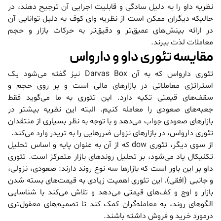
نظریه داو را به دلیل سادگی و قابلیت اجرایی آن ترجیح دهند، در
حالیکه دیگران ممکن است از نظریه وای کوف به دلیل توانایی آن
در ارائه بینش‌های عمیق‌تر و دقیق‌تر به حرکات بازار و حجم
معاملات لذت ببرند.
مقایسه تئوری داو و دارواس
تئوری دارواس که به آن Darvas Box نیز گفته می‌شود یک
استراتژی معاملاتی در بازار‌های مالی است و بر روی حجم و
سقف‌های قیمتی تکیه دارد. این تئوری به ما می‌گوید فقط
جعبه‌های صعودی را معامله کنیم. البته این نظریه بیشتر در
بازار‌های صعودی جواب می‌دهد و با توجه به نظر بسیاری از منتقدان
تئوری دارواس، در بازار‌های نزولی ضرر‌هایی را به تریدر وارد می‌کند.
از سوی دیگر، تئوری dow که از آن به عنوان پایه و اساس تحلیل
تکنیکال یاد می‌شود، بر تحلیل روندهای بازار متمرکز است. تئوری
داو بر این باور است که بازارها سه نوع روند دارند: صعودی، نزولی،
و جانبی (افقی). این تئوری اهمیت زیادی به قیمت‌های بسته شدن
بازار و اوج و کف‌های قیمتی می‌دهد و تلاش می‌کند با شناسایی
الگوهای روند، به معامله‌گران کمک کند تا تصمیم‌های معقول‌تری
درمورد خرید و فروش داشته باشند.