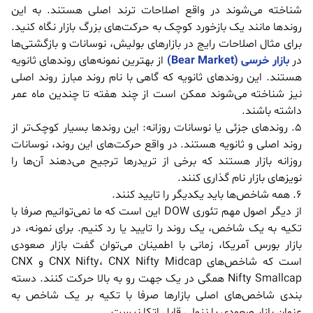
شناخته می‌شوند در واقع اصلاحات ترند اصلی هستند. به این
روند‌ها مانند یک بازخورد کوچک به حرکت‌های بزرگ بازار نگاه کنید.
برای مثال اصلاحات رایج در بازارهای بولیش، نوسانات و بازگشتی‌ها
در
بازار‌ خرسی (Bear Market)
از بهترین نمونه‌های روند‌های ثانویه
هستند. این روند‌های ثانویه که گاهی با نام روند مبارز روند اصلی
نیز شناخته می‌شوند ممکن است از چند هفته تا چندین ماه عمر
داشته باشند.
5. روندهای جزئی یا نوسانات روزانه: این روند‌ها بسیار کوچک‌تر از
روند اصلی و ثانویه هستند. در واقع حرکت‌های این روند، نوسانات
روزانه بازار هستند که برخی از تریدر‌ها ترجیح می‌دهند آن‌ها را
نویز‌های بازار نام گذاری کنند.
6. همه شاخص‌ها‌ باید یکدیگر را تایید کنند.
از دیگر اصول مهم تئوری DOW این است که ما نمی‌توانیم صرفا با
تکیه به یک شاخص، یک روند را تایید یا رد کنیم. برای نمونه، در
بازار بورس آمریکا، زمانی با اطمینان می‌توان گفت بازار صعودی
است که شاخص‌های CNX Nifty، CNX Nifty Midcap و CNX
Nifty Smallcap همگی در یک جهت رو به بالا حرکت کنند. دسته
بندی شاخص‌های اصلی بازار‌ها صرفا با تکیه بر یک شاخص به
عنوان بازار صعودی یا نزولی قابل اتکا نیست.