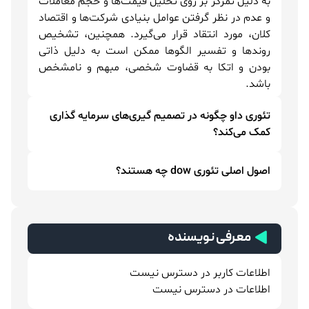
به دلیل تمرکز بر روی تحلیل قیمت‌ها و حجم معاملات
و عدم در نظر گرفتن عوامل بنیادی شرکت‌ها و اقتصاد
کلان، مورد انتقاد قرار می‌گیرد. همچنین، تشخیص
روندها و تفسیر الگوها ممکن است به دلیل ذاتی
بودن و اتکا به قضاوت شخصی، مبهم و نامشخص
باشد.
تئوری داو چگونه در تصمیم گیری‌های سرمایه گذاری
کمک می‌کند؟
تئوری داو به سرمایه گذاران کمک می‌کند تا تغییرات
اصول اصلی تئوری dow چه هستند؟
بالقوه در روندهای بازار را شناسایی کرده و بر اساس
آن‌ها استراتژی‌های خرید، نگهداری یا فروش سهام خود
نظریه داو بر سه اصل اصلی استوار است:
را تنظیم کنند. این تئوری با فراهم کردن یک چارچوب
1. بازارها دارای سه نوع روند هستند: روند اصلی (بلند
برای تجزیه و تحلیل روندها، به سرمایه گذاران امکان
مدت)، روند میانی (میان مدت) و روند کوتاه مدت.
معرفی نویسنده
می‌دهد تصمیمات آگاهانه‌تری بگیرند.
2. روندها تا زمانی که شواهد قابل توجهی وجود داشته
باشد، ادامه دارند: این اصل بیان می‌کند روندها تا زمانی
اطلاعات کاربر در دسترس نیست
که شواهد قوی وجود دارد که نشان می‌دهد روند تغییر
اطلاعات در دسترس نیست
کرده است، ادامه خواهند داشت.