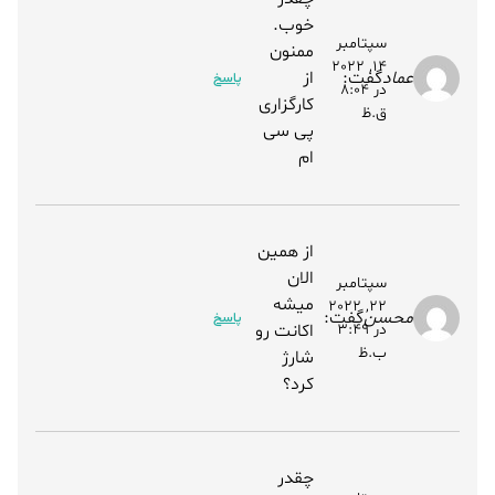
خوب.
سپتامبر
ممنون
14, 2022
عماد
گفت:
از
پاسخ
در 8:04
کارگزاری
ق.ظ
پی سی
ام
از همین
الان
سپتامبر
میشه
22, 2022
محسن
گفت:
پاسخ
در 3:49
اکانت رو
ب.ظ
شارژ
کرد؟
چقدر