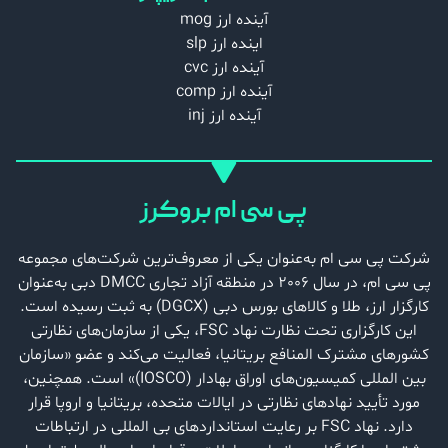
آینده ارز mog
اینده ارز slp
آینده ارز cvc
آینده ارز comp
آینده ارز inj
پی سی ام بروکرز
شرکت پی سی ام به‌عنوان یکی از معروف‌ترین شرکت‌های مجموعه
پی سی ام، در سال 2006 در منطقه آزاد تجاری DMCC دبی به‌عنوان
کارگزار ارز، طلا و کالاهای بورس دبی (DGCX) به ثبت رسیده است.
این کارگزاری تحت نظارت نهاد FSC، یکی از سازمان‌های نظارتی
کشورهای مشترک المنافع بریتانیا، فعالیت می‌کند و عضو «سازمان
بین المللی کمیسیون‌های اوراق بهادار (IOSCO)» است. همچنین،
مورد تأیید نهادهای نظارتی در ایالات متحده، بریتانیا و اروپا قرار
دارد. نهاد FSC بر رعایت استانداردهای بی ‌المللی در ارتباطات