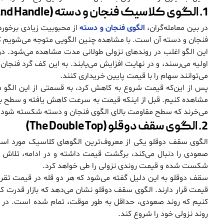
1. الگوی کلاسیک فنجان و دسته (The Cup and Handle)
در بین معامله‌گران،
الگوی فنجان و دسته
از محبوبیت زیادی برخورد
فنجان و دسته آن است. با مشاهده چنین الگویی متوجه می‌شویم ک
این الگو اغلب در روندهای نزولی طولانی مدت مشاهده می‌شود. در 
اولیه می‌رسند، و در نهایت افزایش می‌یابند. به این کف گرد فن
می‌توانند سهام را با قیمت پایین خریداری کنند.
پس از این‌که قیمت شروع به کاهش کرد، به قسمتی از این الگو م
مشاهده کنیم. قبل از اینکه قیمت به سرعت کاهش یافته و سطح بالای 
می‌خرند که سطح مقاومت بالای الگوی فنجان و دسته شکسته شود.
2. الگوی سقف دوقلو (The Double Top)
الگوی سقف دوقلو یکی از معروف‌ترین الگوهای کلاسیک مورد استفا
صعودی را دنبال می‌کند، برگشت قیمت داشته و در ادامه، تلاش می
شکست شده و قیمت روندی نزولی را طی خواهد کرد.
سقف دوقلو به این دلیل گفته می‌شود که هر دو قله در قیمت تقریباً
قیمت قرار دارند. الگوی سقف دوقلو نشان می‌دهد که بازار قدرت کاف
کنیم که روند صعودی، حداقل به طور موقت، تمام شده است. در ن
روند نزولی خود را شروع کند.