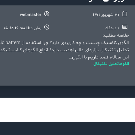
30 شهریور 1401
webmaster
0 دیدگاه
زمان مطالعه: 16 دقیقه
خلاصه مطلب:
تحلیل تکنیکال بازارهای مالی اهمیت دارد؟ انواع الگوهای کلاسیک کدا
88%db%8c-%da%a9%d9%84%d8%a7%d8%b3%db%8c%da%a9/
این مقاله، قصد داریم با الگوی…
الگوها
تحلیل تکنیکال