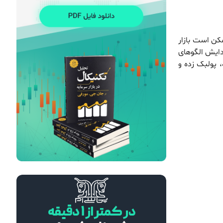
هوش مصنوعی و شغل‌های مالی؛ تهدید یا فرصتی بزرگ برای متخصصان مالی؟
مکن است بازار
28 خرداد 1405
مریم آریافر
یدایش الگوهای
چگونه داده‌های بزرگ (Big Data) اقتصاد جهان را کنترل می‌کنند؟
 پولبک زده و
21 خرداد 1405
مریم آریافر
آیا جنگ ایران و آمریکا فرصت طلایی برای تریدرها است؟
12 خرداد 1405
مریم آریافر
تأثیر تنش‌های خاورمیانه بر قیمت نفت و جفت‌ ارزها
24 اسفند 1404
مریم آریافر
درآمد دلاری در ایران با سرمایه کم؛ فرصت‌های آنلاین با محوریت بازار فارکس
7 اسفند 1404
مریم آریافر
استراتژی Swing Trading در برابر Day Trading؛ مقایسه کامل برای انتخاب بهترین سبک معاملاتی
30 بهمن 1404
مریم آریافر
BRICS در نظم اقتصادی جدید جهان: آیا تهدیدی برای غرب یا فرصتی برای توسعه است؟