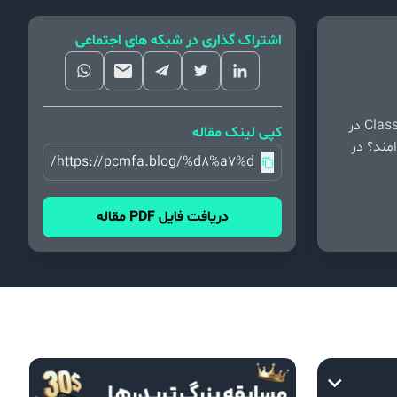
اشتراک گذاری در شبکه های اجتماعی
الگوی کلاسیک چیست و چه کاربردی دارد؟ چرا استفاده از Classic pattern در
کپی لینک مقاله
مند؟ در
https://pcmfa.blog/%d8%a7%d9%84%da%af%d9%
دریافت فایل PDF مقاله