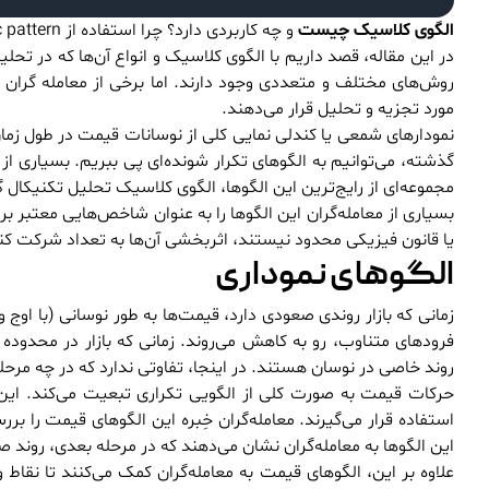
الگوی کلاسیک چیست
و چه کاربردی دارد؟ چرا استفاده از Classic pattern در تحلیل تکنیکال بازارهای مالی اهمیت دارد؟ انواع الگوهای کلاسیک کدامند؟
در این مقاله، قصد داریم با الگوی کلاسیک و انواع آن‌ها که در تحلی
روش‌های مختلف و متعددی وجود دارند. اما برخی از معامله گران 
مورد تجزیه و تحلیل قرار می‌دهند.
نمودارهای شمعی یا کندلی نمایی کلی از نوسانات قیمت در طول زما
گذشته، می‌توانیم به الگوهای تکرار شونده‌ای پی ببریم. بسیاری از م
مجموعه‌ای از رایج‌ترین این الگوها، الگوی کلاسیک تحلیل تکنیکال 
بسیاری از معامله‌گران این الگوها را به عنوان شاخص‌هایی معتبر ب
یا قانون فیزیکی محدود نیستند، اثربخشی آن‌ها به تعداد شرکت کنن
الگوهای نموداری
زمانی که بازار روندی صعودی دارد، قیمت‌ها به طور نوسانی (با اوج و 
فرودهای متناوب، رو به کاهش می‌روند. زمانی که بازار در محدود
روند خاصی در نوسان هستند. در اینجا، تفاوتی ندارد که در چه مرحله 
حرکات قیمت به صورت کلی از الگویی تکراری تبعیت می‌کند. این 
استفاده قرار می‌گیرند. معامله‌گران خِبره این الگوهای قیمت را بر
این الگوها به معامله‌گران نشان می‌دهند که در مرحله بعدی، روند
علاوه بر این، الگوهای قیمت به معامله‌گران کمک می‌کنند تا نقاط 