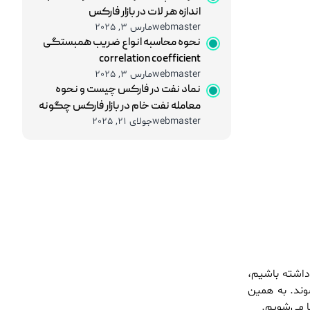
اندازه هر لات در بازار فارکس
7 اسفند 1404
مریم آریافر
webmaster
مارس 3, 2025
استراتژی Swing Trading در برابر Day Trading؛ مقایسه کامل برای انتخاب بهترین سبک معاملاتی
نحوه محاسبه انواع ضریب همبستگی
correlation coefficient
30 بهمن 1404
مریم آریافر
webmaster
مارس 3, 2025
BRICS در نظم اقتصادی جدید جهان: آیا تهدیدی برای غرب یا فرصتی برای توسعه است؟
نماد نفت در فارکس چیست و نحوه
27 بهمن 1404
مریم آریافر
معامله نفت خام در بازار فارکس چگونه
webmaster
جولای 21, 2025
است؟
بررسی تأثیر سیاست‌های فدرال رزرو بر بازارهای نوظهور
12 بهمن 1404
مریم آریافر
 داشته باشیم،
وند. به همین
ا می‌شویم.