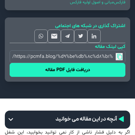
فارکس
مبانی و اصول اولیه فارکس
اشتراک گذاری در شبکه های اجتماعی
کپی لینک مقاله
https://pcmfa.blog/%d9%be%db%8c%d8%b1%d9%8
دریافت فایل PDF مقاله
آنچه در این مقاله می خوانید
اگر به دلیل فشار ناشی از کار نمی توانید بخوابید، این شغل