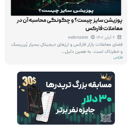
پوزیشن سایز چیست؟ و چگونگی محاسبه آن در
معاملات فارکس
2 آبان 1401
webmaster
فضای معاملات بازار فارکس و ارزهای دیجیتال بسیار پُرریسک
و خطرناک است. به همین دلیل…
فارکس