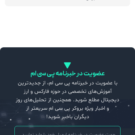
درآمد دلاری در ایران با سرمایه کم؛ فرصت‌های آنلاین با محوریت بازار فارکس
7 اسفند 1404
مریم آریافر
استراتژی Swing Trading در برابر Day Trading؛ مقایسه کامل برای انتخاب بهترین سبک معاملاتی
30 بهمن 1404
مریم آریافر
BRICS در نظم اقتصادی جدید جهان: آیا تهدیدی برای غرب یا فرصتی برای توسعه است؟
27 بهمن 1404
مریم آریافر
بررسی تأثیر سیاست‌های فدرال رزرو بر بازارهای نوظهور
عضویت در خبرنامه پی سی ام
12 بهمن 1404
مریم آریافر
با عضویت در خبرنامه پی سی ام، از جدیدترین
آموزش‌های تخصصی در حوزه فارکس و ارز
دیجیتال مطلع شوید. همچنین از تحلیل‌های روز
و اخبار ویژه بروکر پی سی ام سریعتر از
دیگران باخبر شوید!