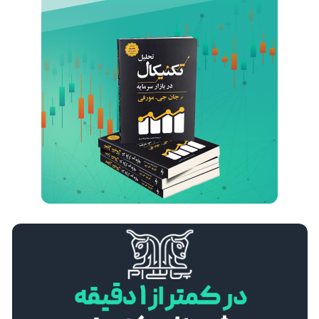
تأثیر تنش‌های خاورمیانه بر قیمت نفت و جفت‌ ارزها
24 اسفند 1404
مریم آریافر
درآمد دلاری در ایران با سرمایه کم؛ فرصت‌های آنلاین با محوریت بازار فارکس
7 اسفند 1404
مریم آریافر
استراتژی Swing Trading در برابر Day Trading؛ مقایسه کامل برای انتخاب بهترین سبک معاملاتی
30 بهمن 1404
مریم آریافر