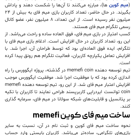
(
میم کوین
ها)، مبارزه می‌کنند تا آن‌ها را شکست دهند و پاداش
بگیرند. در حال حاضر، تعداد کاربران بازی میم فای به بیش از 24
میلیون نفر رسیده است. از این تعداد، 8 میلیون نفر، عضو کانال
رسمی تلگرام میم فای هستند.
کسب امتیاز در بازی میم فای، فوق العاده ساده و راحت می‌باشد. از
این رو، تعداد کاربران در حال افزایش است. ادغام بازی میم فای با
تلگرام، ایده فوق العاده‌ای بود که توسط طراحان آن، اجرا شد. با
افزایش تعامل یکپارچه کاربران، فعالیت تلگرام هم رونق پیدا کرده
است.
تیم توسعه دهنده memefi coin در گذشته، پروژه ایگوورس را راه
اندازی کرده بود که با موفقیت اجرا شد. موفقیت ایگوورس موجب
افزایش اعتبار میم فای شد. از این رو، تیم توسعه دهنده memefi
coin توانست ایردراپی کاربرپسند طراحی نمایند تا کاربران با تکیه
بر پتانسیل و قابلیت‌های شبکه سولانا در میم فای، سرمایه گذاری
کنند.
ساخت میم فای کوین memefi
نحوه ساخت میم فای کوین و ثبت نام در آن، نسبت به سایر
بازی‌های تلگرامی، ساده‌تر می‌باشد. کاربران بایستی وارد حساب