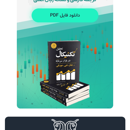
تأثیر تنش‌های خاورمیانه بر قیمت نفت و جفت‌ ارزها
24 اسفند 1404
مریم آریافر
درآمد دلاری در ایران با سرمایه کم؛ فرصت‌های آنلاین با محوریت بازار فارکس
7 اسفند 1404
مریم آریافر
استراتژی Swing Trading در برابر Day Trading؛ مقایسه کامل برای انتخاب بهترین سبک معاملاتی