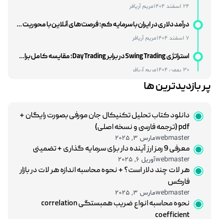
7 اسفند 1404
مریم آریافر
استراتژی Swing Trading در برابر Day Trading؛ مقایسه کامل برای انتخاب بهترین سبک معاملاتی
30 بهمن 1404
مریم آریافر
BRICS در نظم اقتصادی جدید جهان: آیا تهدیدی برای غرب یا فرصتی برای توسعه است؟
27 بهمن 1404
مریم آریافر
پر بازدیدترین ها
بررسی تأثیر سیاست‌های فدرال رزرو بر بازارهای نوظهور
12 بهمن 1404
مریم آریافر
دانلود کتاب تحلیل تکنیکال جان مورفی بصورت رایگان +
هوش مصنوعی و شغل‌های مالی؛ تهدید یا فرصتی بزرگ برای متخصصان مالی؟
pdf (ترجمه فارسی و نسخه اصلی)
28 خرداد 1405
مریم آریافر
webmaster
مارس 3, 2025
معرفی 9 رمز ارز آینده دار برای سرمایه گذاری + تضمینی
چگونه داده‌های بزرگ (Big Data) اقتصاد جهان را کنترل می‌کنند؟
webmaster
آوریل 6, 2025
21 خرداد 1405
مریم آریافر
هر لات چند دلار است؟ + نحوه محاسبه اندازه هر لات در بازار
فارکس
آیا جنگ ایران و آمریکا فرصت طلایی برای تریدرها است؟
webmaster
مارس 3, 2025
12 خرداد 1405
مریم آریافر
نحوه محاسبه انواع ضریب همبستگی correlation
coefficient
تأثیر تنش‌های خاورمیانه بر قیمت نفت و جفت‌ ارزها