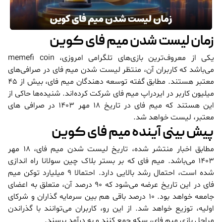
زمان لیست شدن میم فای کوین
یکی از معروف‌ترین بازی‌های تلگرامی امروزی، memefi coin
می‌باشد که کاربران آن، منتظر لیست شدن میم فای در صرافی‌های
معتبر هستند. مطابق گفته توسعه دهندگان میم فای، بیش از 45
میلیون کاربر در ایردراپ میم فای شرکت کرده‌اند. شنیده‌ها حاکی از
این هستند که میم فای در تاریخ 18 مهر 1403 در صرافی های
معتبر، لیست خواهد شد.
پیش بینی آینده میم فای کوین
مطابق اخبار منتشر شده، تاریخ لیست شدن میم فای، 18 مهر
1403 می‌باشد. میم فای که بر بستر بلاک چین سولانا راه اندازی
شده است، احتمال رشد بالایی دارد. احتمالا 9 میلیارد توکن میم
فای در این تاریخ عرضه می‌شود که 90 درصد آن، متعلق به اعضای
جامعه خواهد بود. 10 درصد باقی هم بین سرمایه گذاران و شرکای
اولیه، توزیع خواهد شد. از این رو، کاربران می‌توانند با گذراندن
مراحل بازی میم فای، سکه جمع کنند و به درآمد برسند.