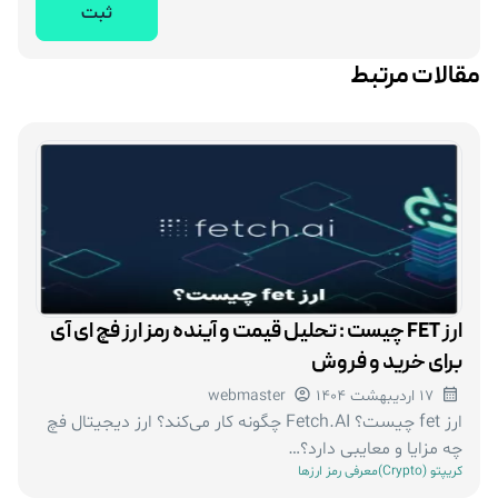
مقالات مرتبط
ارز FET چیست : تحلیل قیمت و آینده رمز ارز فچ ای آی
برای خرید و فروش
17 اردیبهشت 1404
webmaster
ارز fet چیست؟ Fetch.AI چگونه کار می‌کند؟ ارز دیجیتال فچ
چه مزایا و معایبی دارد؟…
کریپتو (Crypto)
معرفی رمز ارزها