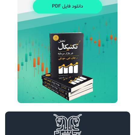
تأثیر تنش‌های خاورمیانه بر قیمت نفت و جفت‌ ارزها
24 اسفند 1404
مریم آریافر
درآمد دلاری در ایران با سرمایه کم؛ فرصت‌های آنلاین با محوریت بازار فارکس
7 اسفند 1404
مریم آریافر
استراتژی Swing Trading در برابر Day Trading؛ مقایسه کامل برای انتخاب بهترین سبک معاملاتی
30 بهمن 1404
مریم آریافر