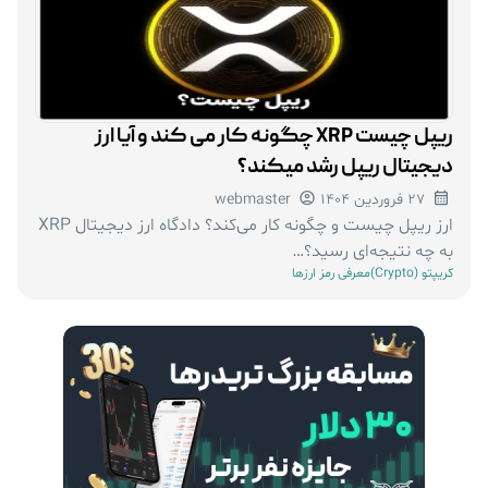
ریپل چیست XRP چگونه کار می کند و آیا ارز
دیجیتال ریپل رشد میکند؟
27 فروردین 1404
webmaster
ارز ریپل چیست و چگونه کار می‌کند؟ دادگاه ارز دیجیتال XRP
به چه نتیجه‌ای رسید؟…
کریپتو (Crypto)
معرفی رمز ارزها