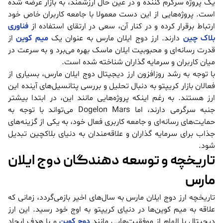
یک پروژه سرگرم کننده و در عین حال ارزشمند، به بازار عرضه شده
است. پروژه‌هایی از این دست معمولا با جامعه کاربران خاص خود
ارتباط برقرار کرده و در کنار آن، سعی در ارتقای استفاده از
فناوری
بلاک چین
دارند. ارز دوج ایلان مارس به عنوان یک
میم کوین
از
قدرت رسانه‌ای و محبوبیت ایلان ماسک بهره می‌برد و به سرعت در
میان کاربران و سرمایه گذاران شناخته شده است.
با توجه به رشد روزافزون ارز دیجیتال دوج ایلان مارس، بسیاری از
فعالان بازار کریپتو به دنبال تحلیل و بررسی پتانسیل‌های آینده این
ارز هستند. به رغم اینکه پروژه‌هایی مانند این، در ابتدا بیشتر
جنبه سرگرمی دارند، اما Dogelon Mars می‌تواند با توجه به
حمایت‌های رسانه‌ای و جامعه کاربری فعال خود، به یکی از گزینه‌های
جذاب برای سرمایه گذاران و علاقه‌مندان به دنیای بلاکچین تبدیل
شود.
تاریخچه و توسعه دهندگان دوج ایلان
مارس
تاریخچه ارز دوج ایلان مارس به سال‌های اخیر بازمی‌گردد، زمانی که
علاقه به میم کوین‌ها در دنیای کریپتو به اوج خود رسید. این ارز
دیجیتال با الهام از موفقیت‌هایی مانند
دوج کوین
و با هدف ایجاد