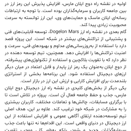
اولیه در نقشه راه دوج ایلان مارس، افزایش پذیرش این رمز ارز در
بین جامعه کاربران و سرمایه‌گذاران بوده است. با توجه به ارتباطات
رسانه‌ای ایلان ماسک و حمایت‌های وی، این ارز توانسته به سرعت
محبوبیت زیادی پیدا کند.
گام بعدی در نقشه راه ارز Dogelon Mars، توسعه قابلیت‌های فنی
و پشتیبانی از تراکنش‌های بیشتر در شبکه است. این پروژه قصد
دارد با استفاده از به‌روزرسانی‌های مداوم و بهبود‌های فنی، سرعت و
امنیت تراکنش‌ها را افزایش دهد. همچنین، تیم توسعه دهنده در
نظر دارد که با تقویت بلاکچین و استفاده از تکنولوژی‌های پیشرفته،
از دوج ایلان به‌عنوان یک رمز ارز پایدار و قابل اعتماد در میان دیگر
ارزهای دیجیتال استفاده شود. این برنامه‌ها بخشی از استراتژی
بلندمدت برای افزایش کارایی و ارزش این ارز در بازار است.
یکی دیگر از بخش‌های کلیدی در نقشه راه ارز دیجیتال دوج ایلان
مارس، جذب و حفظ جامعه فعال آن است. پروژه در تلاش است تا
با برگزاری مسابقات، چالش‌ها و تعاملات مختلف، کاربران بیشتری
را به مشارکت در شبکه خود ترغیب کند. علاوه بر این، هدف اصلی
تیم توسعه‌دهنده ارتقای آگاهی عمومی و افزایش استفاده از این
ارز دیجیتال در دنیای واقعی است. این اقدام‌ها نه تنها باعث جذب
سرمایه‌گذاران جدید می‌شود، بلکه به‌طور کلی موجب تقویت