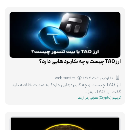
ارز TAO چیست و چه کاربردهایی دارد؟
10 اردیبهشت 1404
webmaster
ارز TAO چیست و چه کاربردهایی دارد؟ به صورت خلاصه باید
گفت ارز TAO، رمز…
کریپتو (Crypto)
معرفی رمز ارزها