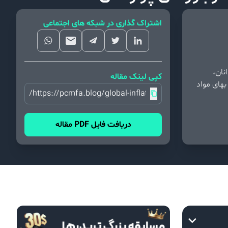
اشتراک گذاری در شبکه های اجتماعی
نان،
کپی لینک مقاله
بهای مواد
https://pcmfa.blog/global-inflation-risk-assets/
دریافت فایل PDF مقاله