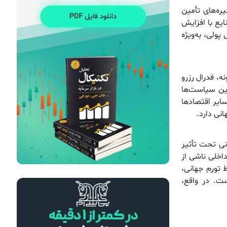
ره‌های تأمین
ایع با افزایش
هوش مصنوعی و شغل‌های مالی؛ تهدید یا فرصتی بزرگ برای متخصصان مالی؟
ولی، به‌ویژه
28 خرداد 1405
مریم آریافر
چگونه داده‌های بزرگ (Big Data) اقتصاد جهان را کنترل می‌کنند؟
ه، فدرال رزرو
21 خرداد 1405
مریم آریافر
 این سیاست‌ها
آیا جنگ ایران و آمریکا فرصت طلایی برای تریدرها است؟
ایر اقتصادها
12 خرداد 1405
مریم آریافر
نی دارد.
تأثیر تنش‌های خاورمیانه بر قیمت نفت و جفت‌ ارزها
24 اسفند 1404
مریم آریافر
نی تحت تأثیر
داخلی ناشی از
درآمد دلاری در ایران با سرمایه کم؛ فرصت‌های آنلاین با محوریت بازار فارکس
ط تورم جهانی،
7 اسفند 1404
مریم آریافر
ست. در واقع،
استراتژی Swing Trading در برابر Day Trading؛ مقایسه کامل برای انتخاب بهترین سبک معاملاتی
30 بهمن 1404
مریم آریافر
BRICS در نظم اقتصادی جدید جهان: آیا تهدیدی برای غرب یا فرصتی برای توسعه است؟