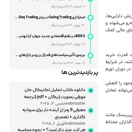
30 بهمن 1404
مریم آریافر
زش دارایی‌ها،
BRICS در نظم اقتصادی جدید جهان: آیا تهدیدی برای غرب یا فرصتی برای توسعه است؟
‌رو می‌شوند و
27 بهمن 1404
مریم آریافر
های مالی کمک
بررسی تأثیر سیاست‌های فدرال رزرو بر بازارهای نوظهور
12 بهمن 1404
مریم آریافر
ت قدرت خرید
هوش مصنوعی و شغل‌های مالی؛ تهدید یا فرصتی بزرگ برای متخصصان مالی؟
ند، در شرایط
28 خرداد 1405
مریم آریافر
در دوران تورم
پر بازدیدترین ها
چگونه داده‌های بزرگ (Big Data) اقتصاد جهان را کنترل می‌کنند؟
21 خرداد 1405
مریم آریافر
موجود را کاهش
ی‌تواند تعادل
دانلود کتاب تحلیل تکنیکال جان
آیا جنگ ایران و آمریکا فرصت طلایی برای تریدرها است؟
مورفی بصورت رایگان + pdf (ترجمه
12 خرداد 1405
مریم آریافر
webmaster
مارس 3, 2025
فارسی و نسخه اصلی)
معرفی 9 رمز ارز آینده دار برای سرمایه
تأثیر تنش‌های خاورمیانه بر قیمت نفت و جفت‌ ارزها
 پرریسک مانند
گذاری + تضمینی
24 اسفند 1404
مریم آریافر
‌گذاران محتاط
webmaster
آوریل 6, 2025
هر لات چند دلار است؟ + نحوه محاسبه
درآمد دلاری در ایران با سرمایه کم؛ فرصت‌های آنلاین با محوریت بازار فارکس