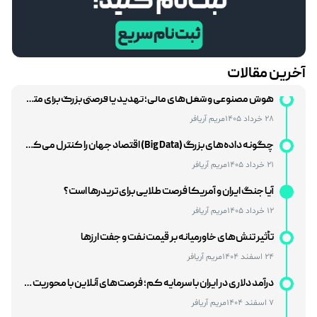
بررسی تأثیر سیاست‌های فدرال رزرو بر بازارهای نوظهور
12 بهمن 1404
مریم آریافر
هوش مصنوعی و شغل‌های مالی؛ تهدید یا فرصتی بزرگ برای متخصصان مالی؟
آخرین مقالات
28 خرداد 1405
مریم آریافر
چگونه داده‌های بزرگ (Big Data) اقتصاد جهان را کنترل می‌کنند؟
21 خرداد 1405
مریم آریافر
آیا جنگ ایران و آمریکا فرصت طلایی برای تریدرها است؟
12 خرداد 1405
مریم آریافر
تأثیر تنش‌های خاورمیانه بر قیمت نفت و جفت‌ ارزها
24 اسفند 1404
مریم آریافر
درآمد دلاری در ایران با سرمایه کم؛ فرصت‌های آنلاین با محوریت بازار فارکس
7 اسفند 1404
مریم آریافر
استراتژی Swing Trading در برابر Day Trading؛ مقایسه کامل برای انتخاب بهترین سبک معاملاتی
30 بهمن 1404
مریم آریافر