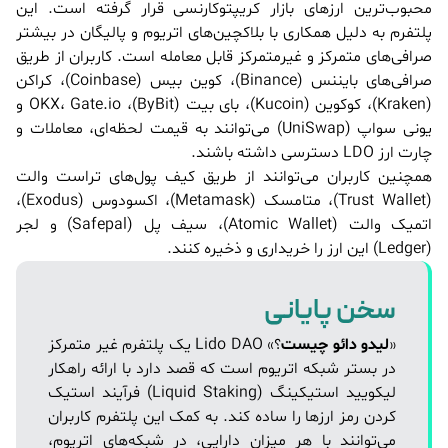
محبوب‌ترین ارزهای بازار کریپتوکارنسی قرار گرفته است. این
پلتفرم به دلیل همکاری با بلاکچین‌های اتریوم و پالیگان در بیشتر
صرافی‌های متمرکز و غیرمتمرکز قابل معامله است. کاربران از طریق
صرافی‌های بایننس (Binance)، کوین بیس (Coinbase)، کراکن
(Kraken)، کوکوین (Kucoin)، بای بیت (ByBit)، OKX، Gate.io و
یونی سواپ (UniSwap) می‌توانند به قیمت لحظه‌ای، معاملات و
چارت ارز LDO دسترسی داشته باشند.
همچنین کاربران می‌توانند از طریق کیف پول‌های تراست والت
(Trust Wallet)، متامسک (Metamask)، اکسودوس (Exodus)،
اتمیک والت (Atomic Wallet)، سیف پل (Safepal) و لجر
(Ledger) این ارز را خریداری و ذخیره کنند.
سخن پایانی
«
لیدو دائو چیست
؟» Lido DAO یک پلتفرم غیر متمرکز
در بستر شبکه اتریوم است که قصد دارد با ارائه راهکار
لیکویید استیکینگ (Liquid Staking) فرآیند استیک
کردن رمز ارزها را ساده کند. به کمک این پلتفرم کاربران
می‌توانند با هر میزان دارایی، در شبکه‌های اتریوم،