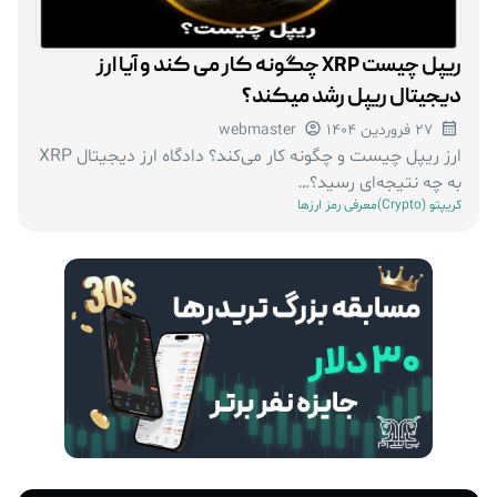
ریپل چیست XRP چگونه کار می کند و آیا ارز
دیجیتال ریپل رشد میکند؟
27 فروردین 1404
webmaster
ارز ریپل چیست و چگونه کار می‌کند؟ دادگاه ارز دیجیتال XRP
به چه نتیجه‌ای رسید؟…
کریپتو (Crypto)
معرفی رمز ارزها