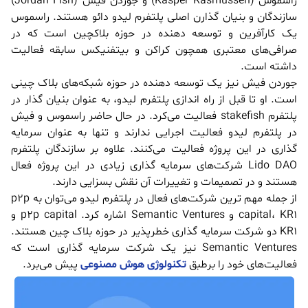
راسموس (Kasper Rasmussen) و جوردن فیش (Jordan Fish)
سازندگان و بنیان گذارن اصلی پلتفرم لیدو دائو هستند. راسموس
یک کارآفرین و توسعه دهنده در حوزه بلاکچین است که در
صرافی‌های معتبری همچون کراکن و بیتفنیکس سابقه فعالیت
داشته است.
جوردن فیش نیز یک توسعه دهنده در حوزه شبکه‌های بلاک چینی
است. او تا قبل از راه اندازی پلتفرم لیدو، به عنوان بنیان گذار در
پلتفرم stakefish فعالیت می‌کرد. در حال حاضر راسموس و فیش
در پلتفرم لیدو فعالیت اجرایی ندارند و تنها به عنوان سرمایه
گذاری در این پروژه فعالیت می‌کنند. علاوه بر سازندگان پلتفرم
Lido DAO شرکت‌های سرمایه گذاری زیادی در این پروژه فعال
هستند و در تصمیمات و تغییرات آن نقش بسزایی دارند.
از جمله مهم ترین شرکت‌های فعال در پلتفرم لیدو می‌توان به p2p
capital، KR1 و Semantic Ventures اشاره کرد. p2p capital و
KR1 دو شرکت سرمایه گذاری خطرپذیر در حوزه بلاک چین هستند.
Semantic Ventures نیز یک شرکت سرمایه گذاری است که
فعالیت‌های خود را برطبق
تکنولوژی هوش مصنوعی
پیش می‌برد.