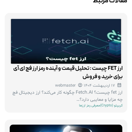
مقالات مرتبط
ارز FET چیست : تحلیل قیمت و آینده رمز ارز فچ ای آی
برای خرید و فروش
17 اردیبهشت 1404
webmaster
ارز fet چیست؟ Fetch.AI چگونه کار می‌کند؟ ارز دیجیتال فچ
چه مزایا و معایبی دارد؟…
کریپتو (Crypto)
معرفی رمز ارزها