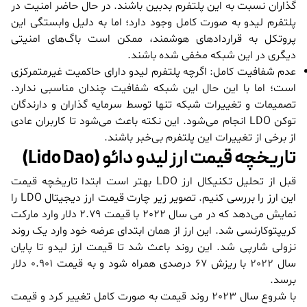
گذاران نسبت به این پلتفرم بدبین باشند. در حال حاضر امنیت در
پلتفرم لیدو به صورت کامل وجود دارد؛ اما به دلیل وابستگی این
پروتکل به قراردادهای هوشمند، ممکن است باگ‌های امنیتی
دیگری در این شبکه مخفی شده باشند.
عدم شفافیت کامل: اگرچه پلتفرم لیدو دارای حاکمیت غیرمتمرکزی
است؛ اما با این حال این شبکه شفافیت چندان مناسبی ندارد.
تصمیمات و تغییرات شبکه تنها توسط سرمایه گذاران و دارندگان
توکن LDO انجام می‌شود. این نکته باعث می‌شود تا کاربران عادی
از برخی از تغییرات این پلتفرم بی‌خبر باشند.
تاریخچه قیمت ارز لیدو دائو (Lido Dao)
قبل از تحلیل تکنیکال ارز LDO بهتر است ابتدا تاریخچه قیمت
این ارز را بررسی کنیم. تصویر زیر چارت قیمت ارز دیجیتال LDO را
نمایش می‌دهد که در می سال 2022 با قیمت 2.79 دلار وارد مارکت
کریپتوکارنسی شد. این ارز از همان ابتدای عرضه خود وارد یک روند
نزولی شارپی شد. این روند باعث شد تا قیمت ارز لیدو تا پایان
سال 2022 با ریزش 67 درصدی همراه شود و به قیمت 0.901 دلار
برسد.
با شروع سال 2023 روند قیمت به صورت کامل تغییر کرد و قیمت