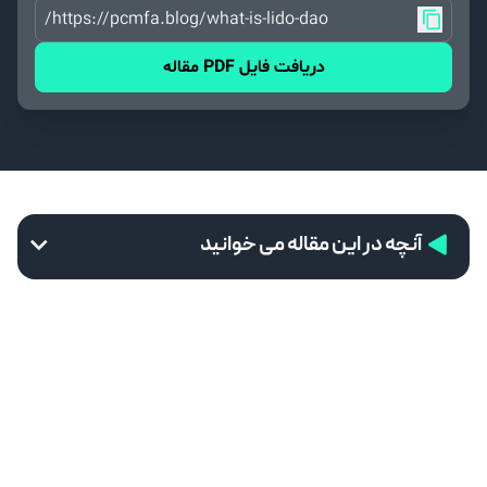
https://pcmfa.blog/what-is-lido-dao/
دریافت فایل PDF مقاله
آنچه در این مقاله می خوانید