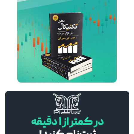
تأثیر تنش‌های خاورمیانه بر قیمت نفت و جفت‌ ارزها
24 اسفند 1404
مریم آریافر
درآمد دلاری در ایران با سرمایه کم؛ فرصت‌های آنلاین با محوریت بازار فارکس
7 اسفند 1404
مریم آریافر
استراتژی Swing Trading در برابر Day Trading؛ مقایسه کامل برای انتخاب بهترین سبک معاملاتی
30 بهمن 1404
مریم آریافر
BRICS در نظم اقتصادی جدید جهان: آیا تهدیدی برای غرب یا فرصتی برای توسعه است؟
27 بهمن 1404
مریم آریافر