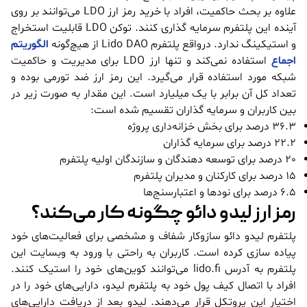
علاوه بر بحث حاکمیت، افراد با خرید رمز ارز LDO می‌توانند بر روی
آینده این پلتفرم سرمایه گذاری کنند. توکن LDO قابلیت استخراج
و استیکینگ ندارد. درواقع پلتفرم Lido DAO از هیچ‌گونه
الگوریتم
اجماع
استفاده نمی‌کند و تنها ارز LDO برای مدیریت و حاکمیت
شبکه مورد استفاده قرار می‌گیرد. این رمز ارز ضد تورمی بوده و
تعداد کل آن برابر با یک میلیارد است. این مقدار به صورت زیر در
بین کاربران و سرمایه گذاران تقسیم شده است:
36.3 درصد برای بخش خزانه‌داری پروژه
22.2 درصد برای سرمایه گذاران
20 درصد برای توسعه دهندگان و سازندگان اولیه پلتفرم
15 درصد برای کارکنان و مدیران پلتفرم
6.5 درصد برای نودها و اعتبارسنج‌ها
رمز ارز لیدو دائو چگونه کار می‌کند؟
پلتفرم لیدو دائو سازوکار شفاف و مشخصی برای فعالیت‌های خود
پیاده سازی کرده است. کاربران به راحتی با ورود به وبسایت این
پلتفرم به آدرس lido.fi می‌توانند کوین‌های خود را استیک کنند.
افراد با اتصال کیف پول خود به پلتفرم لیدو، دارایی‌های خود را در
اختیار این پروتکل قرار می‌دهند. لیدو بعد از دریافت دارایی‌های