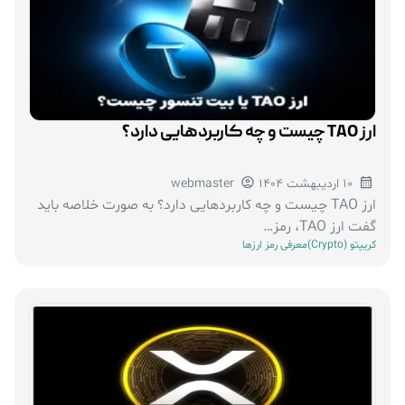
ارز TAO چیست و چه کاربردهایی دارد؟
10 اردیبهشت 1404
webmaster
ارز TAO چیست و چه کاربردهایی دارد؟ به صورت خلاصه باید
گفت ارز TAO، رمز…
کریپتو (Crypto)
معرفی رمز ارزها