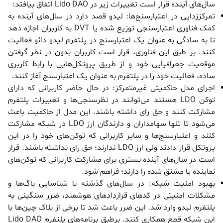
سال‌های آینده قرار است تغییرات زیر در Lido DAO اتفاق بیافتد:
تمرکززدایی در اعتبارسنج‌ها: لیدو قصد دارد در سال‌های آینده به
کمک فناوری اعتبارسنجی توزیع شده یا DVT به کاربران اجازه دهد
تا به سادگی به عنوان یک اعتبارسنج در پلتفرم لیدو دائو فعالیت
کنند. بر طبق این فناوری، قرار است کاربران بدون در نظر گرفتن
موقعیت جغرافیایی خود و از طریق پروتکل‌هایی با رابط کاربری
ساده، فعالیت خود را در پلتفرم به عنوان یک اعتبارسنج آغاز کنند.
اجرای مدل حاکمیتی غیرمتمرکز: در حال حاضر کاربرانی که دارای
توکن LDO هستند می‌توانند در نظرسنجی‌ها و تغییرات پلتفرم
مشارکت کنند و حق رای داشته باشند. این مدل از حاکمیت باعث
می‌شود تا تنها سهامداران و دارندگان ارز LDO در شبکه مشارکت
کنند و اعتبارسنج‌ها و سایر کاربرانی که توکن‌های خود را در این
پروتکل قرار دادند ولی ارز LDO ندارند؛ حق رای نداشته باشند. قرار
است در سال‌های آینده بستری برای مشارکت کاربرانی که توکن‌های
نماینده یا مشتق شده را دارند؛ فراهم شود.
بهبود امنیت شبکه: در سال‌های گذشته با شناسایی باگ‌ها و
مشکلات امنیتی در کدهای قراردادهای هوشمند، ضرر سنگینی به
پلتفرم لیدو وارد شد. این ضرر باعث شد تا برخی از بلاک چین‌ها با
این شبکه قطع همکاری کنند. برطبق برنامه‌های پلتفرم Lido DAO