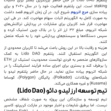
پلتفرم Lido DAO در حال حاضر بزرگترین بستر برای Liquid
staking است. این پلتفرم فعالیت خود را در سال 2020 و برای
پیاده سازی
مرج اتریوم
شروع کرد. در آن زمان اتریوم قصد داشت
به صورت کامل به الگوریتم اثبات سهام مهاجرت کند. در طی این
مهاجرت قرار شد کاربران برای مشارکت در پردازش تراکنش‌های
شبکه اتریوم، مبلغ 32 ارز اتر را در بلاک چین استیک کرده و
سپس دستگاه‌ها و سیستم‌های پردازشی خود را به شبکه متصل
کنند.
هزینه و رقابت بالا در این روش باعث می‌شد تا کاربران محدودی از
این الگوریتم استقبال کنند. پلتفرم Lido DAO به کمک
سازوکارهای منحصر به فردی توانست محدودیت استیک ارز ETH
را برطرف کند و بستری برای اجرای ساده فرآیند استیکینگ را در
شبکه اتریوم پیاده سازی نماید. در حال حاضر پلتفرم لیدو با
شبکه‌های پولکادات (Polkadot)، پالیگان (Polygon)، کوساما
(Kusama) و غیره همکاری می‌کند.
تیم توسعه ارز لیدو دائو (Lido Dao)
تیم توسعه و سازندگان این پروژه به صورت شفاف مشخص
نیست. اما برطبق شایعات و اخبار موجود در مارکت کریپتو، کاسپر