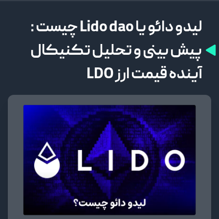
لیدو دائو یا Lido dao چیست :
پیش بینی و تحلیل تکنیکال
آینده قیمت ارز LDO