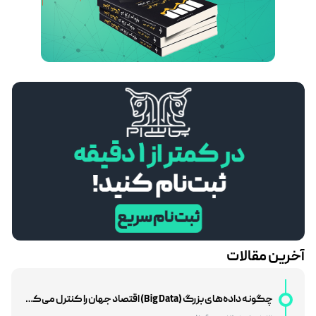
24 اسفند 1404
مریم آریافر
درآمد دلاری در ایران با سرمایه کم؛ فرصت‌های آنلاین با محوریت بازار فارکس
7 اسفند 1404
مریم آریافر
استراتژی Swing Trading در برابر Day Trading؛ مقایسه کامل برای انتخاب بهترین سبک معاملاتی
30 بهمن 1404
مریم آریافر
BRICS در نظم اقتصادی جدید جهان: آیا تهدیدی برای غرب یا فرصتی برای توسعه است؟
27 بهمن 1404
مریم آریافر
بررسی تأثیر سیاست‌های فدرال رزرو بر بازارهای نوظهور
12 بهمن 1404
مریم آریافر
هوش مصنوعی و شغل‌های مالی؛ تهدید یا فرصتی بزرگ برای متخصصان مالی؟
28 خرداد 1405
مریم آریافر
آخرین مقالات
چگونه داده‌های بزرگ (Big Data) اقتصاد جهان را کنترل می‌کنند؟
21 خرداد 1405
مریم آریافر