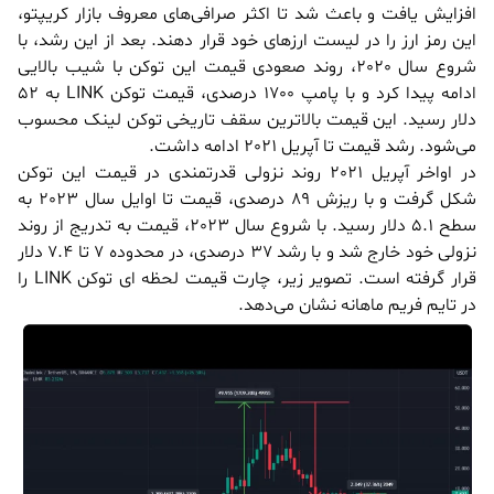
افزایش یافت و باعث شد تا اکثر صرافی‌های معروف بازار کریپتو،
این رمز ارز را در لیست ارزهای خود قرار دهند. بعد از این رشد، با
شروع سال 2020، روند صعودی قیمت این توکن با شیب بالایی
ادامه پیدا کرد و با پامپ 1700 درصدی، قیمت توکن LINK به 52
دلار رسید. این قیمت بالاترین سقف تاریخی توکن لینک محسوب
می‌شود. رشد قیمت تا آپریل 2021 ادامه داشت.
در اواخر آپریل 2021 روند نزولی قدرتمندی در قیمت این توکن
شکل گرفت و با ریزش 89 درصدی، قیمت تا اوایل سال 2023 به
سطح 5.1 دلار رسید. با شروع سال 2023، قیمت به تدریج از روند
نزولی خود خارج شد و با رشد 37 درصدی، در محدوده 7 تا 7.4 دلار
قرار گرفته است. تصویر زیر، چارت قیمت لحظه ای توکن LINK را
در تایم فریم ماهانه نشان می‌دهد.