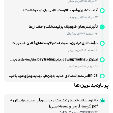
آیا جنگ ایران و آمریکا فرصت طلایی برای تریدرها است؟
12 خرداد 1405
مریم آریافر
تأثیر تنش‌های خاورمیانه بر قیمت نفت و جفت‌ ارزها
24 اسفند 1404
مریم آریافر
درآمد دلاری در ایران با سرمایه کم؛ فرصت‌های آنلاین با محوریت بازار فارکس
7 اسفند 1404
مریم آریافر
استراتژی Swing Trading در برابر Day Trading؛ مقایسه کامل برای انتخاب بهترین سبک معاملاتی
30 بهمن 1404
مریم آریافر
BRICS در نظم اقتصادی جدید جهان: آیا تهدیدی برای غرب یا فرصتی برای توسعه است؟
27 بهمن 1404
مریم آریافر
بررسی تأثیر سیاست‌های فدرال رزرو بر بازارهای نوظهور
پر بازدیدترین ها
12 بهمن 1404
مریم آریافر
هوش مصنوعی و شغل‌های مالی؛ تهدید یا فرصتی بزرگ برای متخصصان مالی؟
دانلود کتاب تحلیل تکنیکال جان مورفی بصورت رایگان +
pdf (ترجمه فارسی و نسخه اصلی)
28 خرداد 1405
مریم آریافر
webmaster
مارس 3, 2025