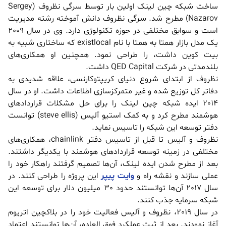
ساخت شبکه چین لینک اولین بار توسط سرگی نظروف (Sergey
Nazarov) مطرح شد. سرگی نظروف دانش آموخته رشته مدیریت
است و سوابق مختلفی در حوزه تکنولوژی دارد. وی در سال 2009
یک مدل بازار همتا به همتا با نام existlocal که ساختاری شبیه به
بیت کوین داشت، را طراحی نمود. همچنین او همکاری‌های
بلندمدتی در شرکت QED Capital داشت.
نظروف از ابتدای شروع دنیای کریپتوکارنسی، علاقه شدیدی به
دفاتر کل توزیع شده و غیر متمرکزسازی اطلاعات داشت. او در سال
2014 ایده شبکه چین لینک را برای حل مشکلات قراردادهای
هوشمند مطرح کرد و به کمک استیو آلیس (steve ellis) توانست
دفتر توسعه این شبکه را تاسیس نماید.
نظروف و آلیس تا قبل از تاسیس دفتر chainlink، همکاری‌های
مختلفی در زمینه توسعه قراردادهای هوشمند با یکدیگر داشتند.
بعد از مطرح شدن ایده لینک، آن‌ها تصمیم گرفتند راهکار خود را
عملی سازند و نقشه راه و
وایت پیپر
این پروژه را طراحی کنند. در
سال 2017 آن‌ها توانستند حدود 30 میلیون دلار برای توسعه این
شبکه سرمایه جذب کنند.
در سال 2019، نظروف و آلیس فعالیت خود را در بلاکچین اتریوم
آغاز نمودند. بعد از ثبت عملکرد فوق العاده، آن‌ها توانستند اعتماد