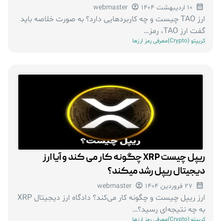
10 اردیبهشت 1404
webmaster
ارز TAO چیست و چه کاربردهایی دارد؟ به صورت خلاصه باید
گفت ارز TAO، رمز…
کریپتو (Crypto)
معرفی رمز ارزها
ریپل چیست XRP چگونه کار می کند و آیا ارز
دیجیتال ریپل رشد میکند؟
27 فروردین 1404
webmaster
ارز ریپل چیست و چگونه کار می‌کند؟ دادگاه ارز دیجیتال XRP
به چه نتیجه‌ای رسید؟…
کریپتو (Crypto)
معرفی رمز ارزها