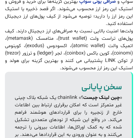
سواپ و
صرافی یونی سواپ
بهترین گزینه‌ها برای خرید و فروش و
استیک این رمز ارز محسوب می‌شوند. اگر قصد ذخیره یا استیک
این رمز ارز را دارید؛ توصیه می‌شود از کیف پول‌های ارز دیجیتال
استفاده کنید.
ولت‌ها امنیت بالایی نسبت به صرافی‌های ارز دیجیتال دارند. کیف
پول‌های تراست ولت (trust wallet)، متامسک (metamask)،
اتمیک والت (atomic wallet)، اکسودوس (exodus)، کوینومی
(coinomi)، کوین باکس (coinbox)، لجر (ledger) و ترزور (trezor)
از توکن LINK پشتیبانی می کنند و بهترین گزینه برای هولد و
استیک این رمز ارز محسوب می‌شوند.
سخن پایانی
«
چین لینک چیست
؟» chainlink یک شبکه بلاک چینی
غیر متمرکز است که امکان برقراری ارتباط بین اطلاعات
خارج از زنجیره را برای قراردادهای هوشمند فراهم
می‌کند. در واقع این شبکه از نودهای متعددی تشکیل
شده که به کمک اوراکل‌ها، اطلاعات بیرونی را ترجمه
می‌کنند و به عنوان ورودی به این قراردادها می‌دهند. بر