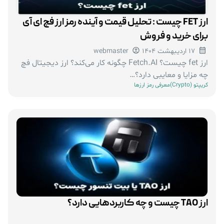
ارز FET چیست : تحلیل قیمت و آینده رمز ارز فچ ای آی
برای خرید و فروش
17 اردیبهشت 1404
webmaster
ارز fet چیست؟ Fetch.AI چگونه کار می‌کند؟ ارز دیجیتال فچ
چه مزایا و معایبی دارد؟…
کریپتو (Crypto)
معرفی رمز ارزها
ارز TAO چیست و چه کاربردهایی دارد؟