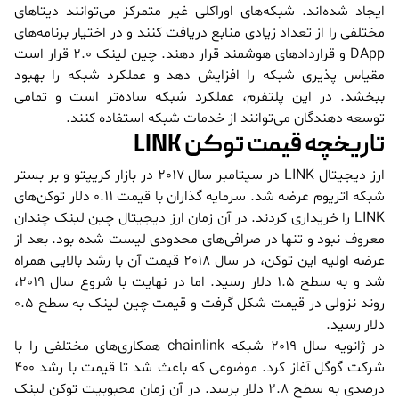
ایجاد شده‌اند. شبکه‌های اوراکلی غیر متمرکز می‌توانند دیتاهای
مختلفی را از تعداد زیادی منابع دریافت کنند و در اختیار برنامه‌های
DApp و قراردادهای هوشمند قرار دهند. چین لینک 2.0 قرار است
مقیاس پذیری شبکه را افزایش دهد و عملکرد شبکه را بهبود
ببخشد. در این پلتفرم، عملکرد شبکه ساده‌تر است و تمامی
توسعه دهندگان می‌توانند از خدمات شبکه استفاده کنند.
تاریخچه قیمت توکن LINK
ارز دیجیتال LINK در سپتامبر سال 2017 در بازار کریپتو و بر بستر
شبکه اتریوم عرضه شد. سرمایه گذاران با قیمت 0.11 دلار توکن‌های
LINK را خریداری کردند. در آن زمان ارز دیجیتال چین لینک چندان
معروف نبود و تنها در صرافی‌های محدودی لیست شده بود. بعد از
عرضه اولیه این توکن، در سال 2018 قیمت آن با رشد بالایی همراه
شد و به سطح 1.5 دلار رسید. اما در نهایت با شروع سال 2019،
روند نزولی در قیمت شکل گرفت و قیمت چین لینک به سطح 0.5
دلار رسید.
در ژانویه سال 2019 شبکه chainlink همکاری‌های مختلفی را با
شرکت گوگل آغاز کرد. موضوعی که باعث شد تا قیمت با رشد 400
درصدی به سطح 2.8 دلار برسد. در آن زمان محبوبیت توکن لینک