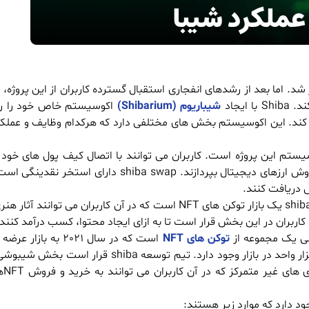
یجاد
شیباریوم (Shibarium)
اکوسیستم خاص خود را راه
ی کند. این اکوسیستم بخش های مختلفی دارد که هرکدام وظایف و عملکرد
ستم این پروژه است. کاربران می توانند با اتصال کیف پول های خود 
بدون ثبت هیچ احراز هویتی وارد این صرافی شوند و به خرید و فروش ارزهای دیجیتال بپردازند. ap
ش دریافت کنند.
بخش هنرمندان (shiba artist incubator): بخش رشد هنرمندان shiba یک بازار توکن های NFT است که در آن کاربر
توکن های NFT
است که در سال 2021 به 
دارای توکن بومی با نماد SHIBOSHI است که به تعداد محدود 10 هزار واحد در بازار وجود دارد. 
این اکوس