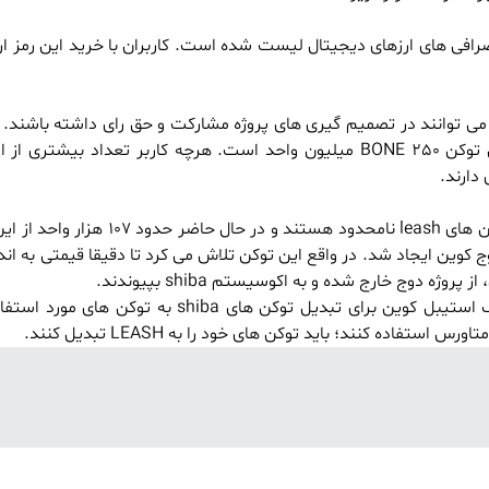
روژه shiba، شیب نام دارد که با نماد SHIB در اکثر صرافی های ارزهای دیجیتال لیست شده است. کاربران با خرید این
ت که کاربران به کمک آن می توانند در تصمیم گیری های پروژه مشارکت و حق رای داشته باشن
BONE است که در اکثر صرافی ها لیست شده است. مجموع کل توکن BONE 250 میلیون واحد است. هرچه کاربر تعدا
دارند.
لیش در ابتدا با نام doge killer فعالیت خود را آغاز کرد. تعداد توکن های leash
کوین ایجاد شد. در واقع این توکن تلاش می کرد تا دقیقا قیمتی به ان
 دوج خارج شده و به اکوسیستم shiba بپیوندند.
اما در حال حاضر هدف این توکن تغییر کرده است و به عنوان یک استیبل کوین برای تبدیل توک