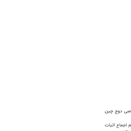
صاصی دوج چین
م قرار دارد، از الگوریتم اجماع اثبات