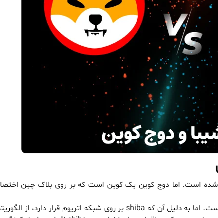
جاد شده است. اما دوج کوین یک کوین است که بر روی بلاک چین اخت
الگوریتم اجماع بلاک چین دوج کوین اثبات کار (proof of work) است. اما به دلیل آن که shiba بر روی شبکه اتریو