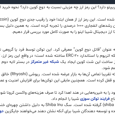
کریپتو دارد؟ این رمز ارز چه مزیتی نسبت به دوج کوین دارد؟ نحوه خرید ا
کرد. در همان سال های ابتدایی ورود Shiba به بازار، این شت کوین رشدهای انفجاری 1000 درصدی را تجربه کرده است
ا ارز دیجیتال شیبا اینو را به صورت کامل مورد بررسی قرار دهیم.
رنسی شد و خود را به عنوان “قاتل دوج کوین” معرفی کرد. این توکن توسط فرد یا گروه
ریوشی (Rhyoshi) طراحی و ایجاد شده است. Shiba در بستر شبکه اتریوم با استاندارد ERC-20 ساخته شده است
شبکه غیر متمرکز
در بستر لایه دوم 
ه و قفل کرده است. همچنین مابقی این توکن‌ها برای افزایش امنیت و عم
 10 درصد از توکن های شیبا خود را به خیریه‌هایی در هند اهدا کرد تا صرف هزینه‌های واکسن کرون
لاح
فرایند توکن سوزی
شیبا را انجام داد.
معنی توکن شیبا از اسم یک نژاد سگ ژاپنی به نام شیبا اینو (shiba inu) گرفته شده است. سگ Inu
ه و توسعه دهندگان شیبا برای آنکه نشان دهند می‌خواهند جایگزین
دو