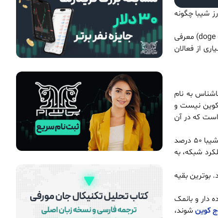
رز شیبا چگونه
شیبا یک شت کوین است که در سال 2020 وارد بازار کریپتوکارنسی شده است. این رمز ارز از همان ابتدا خود را رقیب جدی دوج کوین (doge coin) معرفی
. به همین دلیل بسیاری از فعالان
ی ناشناس به نام
؛ در واقع این رمز ارز، کوین نیست و
است که در آن
تعداد توکن های Shiba هزار تیلیارد (1000.000.000.000.000) است که تقریبا تمامی آن‌ها به بازار عرضه شده است. ریوشی (Rhyoshi) خالق شیبا 50 درصد
لکرد شبکه، به
ا شود. بوترین بقیه
Shiba  به دلیل داشتن چهره‌ای خنده دار و بانمک
ج کوین
شوند،