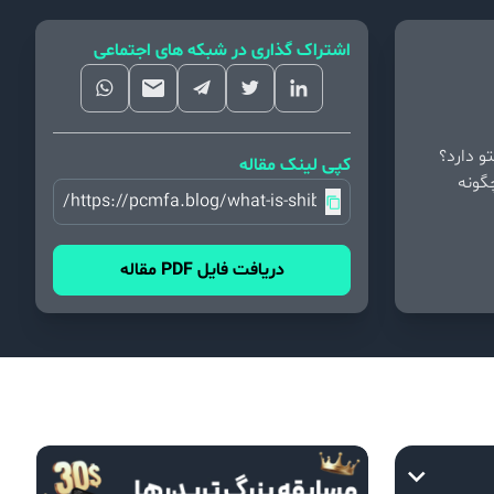
اشتراک گذاری در شبکه های اجتماعی
 کریپتو دارد؟
کپی لینک مقاله
گونه
https://pcmfa.blog/what-is-shiba-inu/
دریافت فایل PDF مقاله