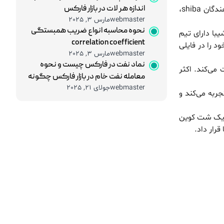
اندازه هر لات در بازار فارکس
shiba همانند دوج کوین در ابتدا نماد خود را از یک سگ بامزه ژاپنی گرفت و تنها برای شوخی ایجاد شد. در آن زمان تنها هدف توسعه دهندگان shiba،
7 اسفند 1404
مریم آریافر
webmaster
مارس 3, 2025
استراتژی Swing Trading در برابر Day Trading؛ مقایسه کامل برای انتخاب بهترین سبک معاملاتی
نحوه محاسبه انواع ضریب همبستگی
شیبا دارای تیم
correlation coefficient
30 بهمن 1404
مریم آریافر
 را در فایلی
webmaster
مارس 3, 2025
BRICS در نظم اقتصادی جدید جهان: آیا تهدیدی برای غرب یا فرصتی برای توسعه است؟
نماد نفت در فارکس چیست و نحوه
می‌کند. اکثر
27 بهمن 1404
مریم آریافر
معامله نفت خام در بازار فارکس چگونه
webmaster
جولای 21, 2025
است؟
جربه می‌کند و
بررسی تأثیر سیاست‌های فدرال رزرو بر بازارهای نوظهور
12 بهمن 1404
مریم آریافر
از کاربران یک شت کوین
رار داد.