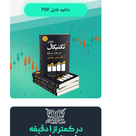
هوش مصنوعی و شغل‌های مالی؛ تهدید یا فرصتی بزرگ برای متخصصان مالی؟
28 خرداد 1405
مریم آریافر
چگونه داده‌های بزرگ (Big Data) اقتصاد جهان را کنترل می‌کنند؟
21 خرداد 1405
مریم آریافر
آیا جنگ ایران و آمریکا فرصت طلایی برای تریدرها است؟
12 خرداد 1405
مریم آریافر
تأثیر تنش‌های خاورمیانه بر قیمت نفت و جفت‌ ارزها
24 اسفند 1404
مریم آریافر
درآمد دلاری در ایران با سرمایه کم؛ فرصت‌های آنلاین با محوریت بازار فارکس
7 اسفند 1404
مریم آریافر
استراتژی Swing Trading در برابر Day Trading؛ مقایسه کامل برای انتخاب بهترین سبک معاملاتی
30 بهمن 1404
مریم آریافر
BRICS در نظم اقتصادی جدید جهان: آیا تهدیدی برای غرب یا فرصتی برای توسعه است؟