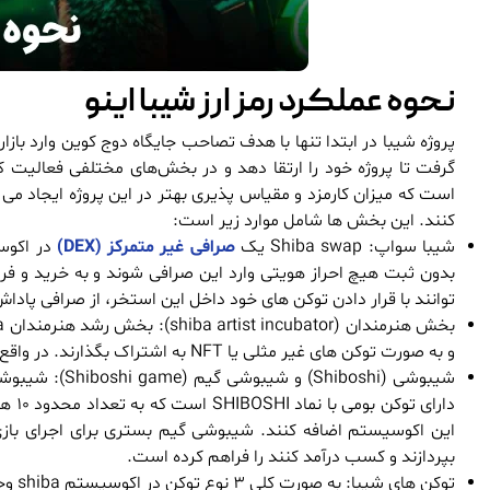
نحوه عملکرد رمز ارز شیبا اینو
گرفت تا پروژه خود را ارتقا دهد و در بخش‌های مختلفی فعالیت کند. Shiba با ا
است که میزان کارمزد و مقیاس پذیری بهتر در این پروژه ایجاد م
کنند. این بخش ها شامل موارد زیر است:
شیبا سواپ: Shiba swap یک
صرافی غیر متمرکز (DEX)
در اکوسی
توانند با قرار دادن توکن های خود داخل این استخر، از صرافی پادا
و به صورت توکن های غیر مثلی یا NFT به اشتراک بگذارند. در واقع کاربران در این بخش قرار است تا به ازای ایجاد محتوا، کسب درآمد کنند.
شیبوشی (Shiboshi) و شیبوشی گیم (Shiboshi game): شیبوشی یک مجموعه از
بپردازند و کسب درآمد کنند را فراهم کرده است.
توکن های شیبا: به صورت کلی 3 نوع توکن در اکوسیستم shiba وجود دارد که موارد زیر هستند: